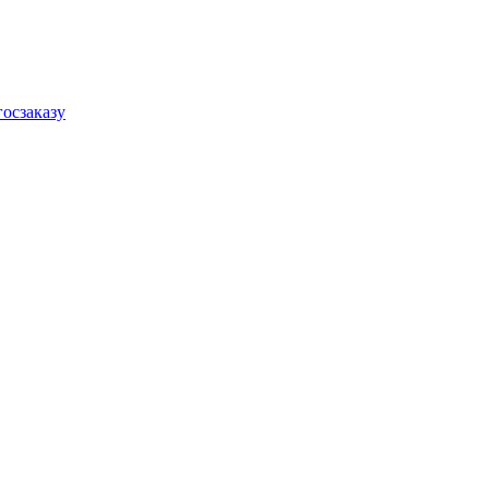
осзаказу