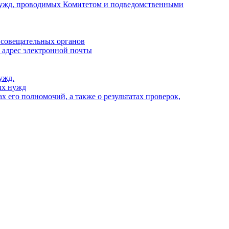
х нужд, проводимых Комитетом и подведомственными
 совещательных органов
, адрес электронной почты
ужд.
ых нужд
 его полномочий, а также о результатах проверок,