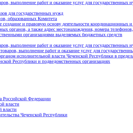
аров, выполнение работ и оказание услуг для государственны
азов для государственных нужд
ов, образованных Комитета
 создание и правовую основу деятельности координационных и
ых органов, а также адрес местонахождения, номера телефонов
мственными организациями выделяемых бюджетных средств
ров, выполнение работ и оказание услуг для государственных н
 товаров, выполнение работ и оказание услуг для государственн
рганом исполнительной власти Чеченской Республики в пределах
енской Республики и подведомственных организациях
а Российской Федерации
ой власти
й власти
ительства Чеченской Республики