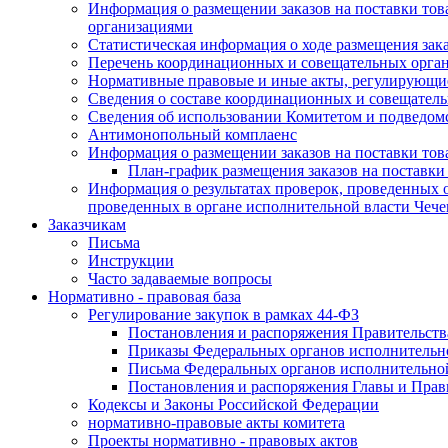
Информация о размещении заказов на поставки тов
организациями
Статистическая информация о ходе размещения зак
Перечень координационных и совещательных орган
Нормативные правовые и иные акты, регулирующие
Сведения о составе координационных и совещательн
Сведения об использовании Комитетом и подведо
Антимонопольный комплаенс
Информация о размещении заказов на поставки това
План-график размещения заказов на поставки
Информация о результатах проверок, проведенных о
проведенных в органе исполнительной власти Чеч
Заказчикам
Письма
Инструкции
Часто задаваемые вопросы
Нормативно - правовая база
Регулирование закупок в рамках 44-ФЗ
Постановления и распоряжения Правительств
Приказы Федеральных органов исполнительн
Письма Федеральных органов исполнительно
Постановления и распоряжения Главы и Прав
Кодексы и Законы Российской Федерации
нормативно-правовые акты комитета
Проекты нормативно - правовых актов