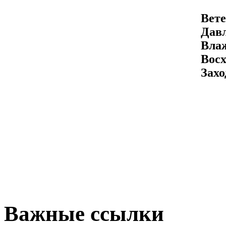
Вете
Давл
Вла
Восх
Захо
Важные ссылки