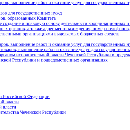
аров, выполнение работ и оказание услуг для государственны
азов для государственных нужд
ов, образованных Комитета
 создание и правовую основу деятельности координационных и
ых органов, а также адрес местонахождения, номера телефонов
мственными организациями выделяемых бюджетных средств
ров, выполнение работ и оказание услуг для государственных н
 товаров, выполнение работ и оказание услуг для государственн
рганом исполнительной власти Чеченской Республики в пределах
енской Республики и подведомственных организациях
а Российской Федерации
ой власти
й власти
ительства Чеченской Республики