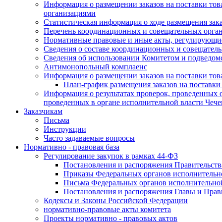
Информация о размещении заказов на поставки тов
организациями
Статистическая информация о ходе размещения зак
Перечень координационных и совещательных орган
Нормативные правовые и иные акты, регулирующие
Сведения о составе координационных и совещательн
Сведения об использовании Комитетом и подведо
Антимонопольный комплаенс
Информация о размещении заказов на поставки това
План-график размещения заказов на поставки
Информация о результатах проверок, проведенных о
проведенных в органе исполнительной власти Чеч
Заказчикам
Письма
Инструкции
Часто задаваемые вопросы
Нормативно - правовая база
Регулирование закупок в рамках 44-ФЗ
Постановления и распоряжения Правительств
Приказы Федеральных органов исполнительн
Письма Федеральных органов исполнительно
Постановления и распоряжения Главы и Прав
Кодексы и Законы Российской Федерации
нормативно-правовые акты комитета
Проекты нормативно - правовых актов