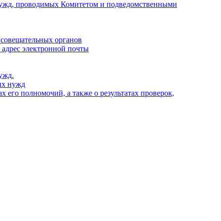
х нужд, проводимых Комитетом и подведомственными
 совещательных органов
, адрес электронной почты
ужд.
ых нужд
 его полномочий, а также о результатах проверок,