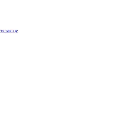
осзаказу