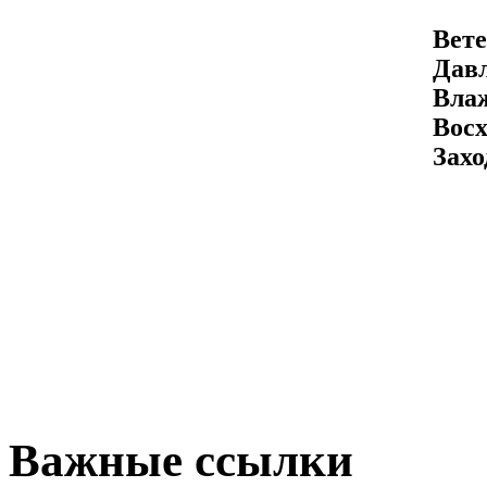
Вете
Давл
Вла
Восх
Захо
Важные ссылки