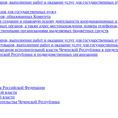
аров, выполнение работ и оказание услуг для государственны
азов для государственных нужд
ов, образованных Комитета
 создание и правовую основу деятельности координационных и
ых органов, а также адрес местонахождения, номера телефонов
мственными организациями выделяемых бюджетных средств
ров, выполнение работ и оказание услуг для государственных н
 товаров, выполнение работ и оказание услуг для государственн
рганом исполнительной власти Чеченской Республики в пределах
енской Республики и подведомственных организациях
а Российской Федерации
ой власти
й власти
ительства Чеченской Республики