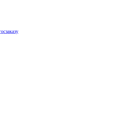
осзаказу