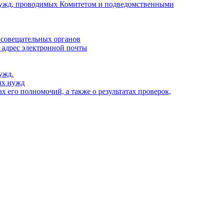
х нужд, проводимых Комитетом и подведомственными
 совещательных органов
, адрес электронной почты
ужд.
ых нужд
 его полномочий, а также о результатах проверок,