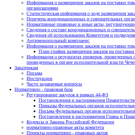
Информация о размещении заказов на поставки тов
организациями
Статистическая информация о ходе размещения зак
Перечень координационных и совещательных орган
Нормативные правовые и иные акты, регулирующие
Сведения о составе координационных и совещательн
Сведения об использовании Комитетом и подведо
Антимонопольный комплаенс
Информация о размещении заказов на поставки това
План-график размещения заказов на поставки
Информация о результатах проверок, проведенных о
проведенных в органе исполнительной власти Чеч
Заказчикам
Письма
Инструкции
Часто задаваемые вопросы
Нормативно - правовая база
Регулирование закупок в рамках 44-ФЗ
Постановления и распоряжения Правительств
Приказы Федеральных органов исполнительн
Письма Федеральных органов исполнительно
Постановления и распоряжения Главы и Прав
Кодексы и Законы Российской Федерации
нормативно-правовые акты комитета
Проекты нормативно - правовых актов