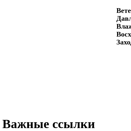
Вете
Давл
Вла
Восх
Захо
Важные ссылки