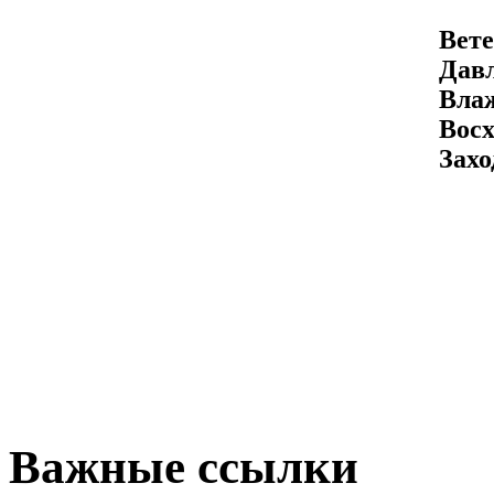
Вете
Давл
Вла
Восх
Захо
Важные ссылки