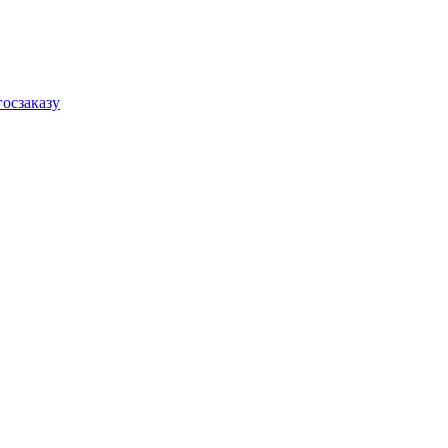
осзаказу