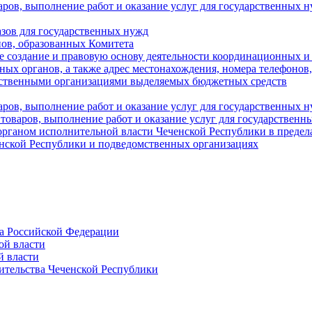
аров, выполнение работ и оказание услуг для государственны
азов для государственных нужд
ов, образованных Комитета
 создание и правовую основу деятельности координационных и
ых органов, а также адрес местонахождения, номера телефонов
мственными организациями выделяемых бюджетных средств
ров, выполнение работ и оказание услуг для государственных н
 товаров, выполнение работ и оказание услуг для государственн
рганом исполнительной власти Чеченской Республики в пределах
енской Республики и подведомственных организациях
а Российской Федерации
ой власти
й власти
ительства Чеченской Республики