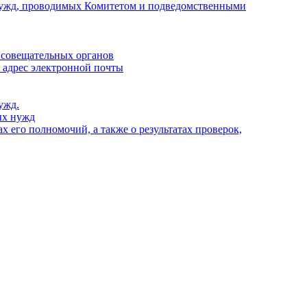
х нужд, проводимых Комитетом и подведомственными
 совещательных органов
, адрес электронной почты
ужд.
ых нужд
 его полномочий, а также о результатах проверок,