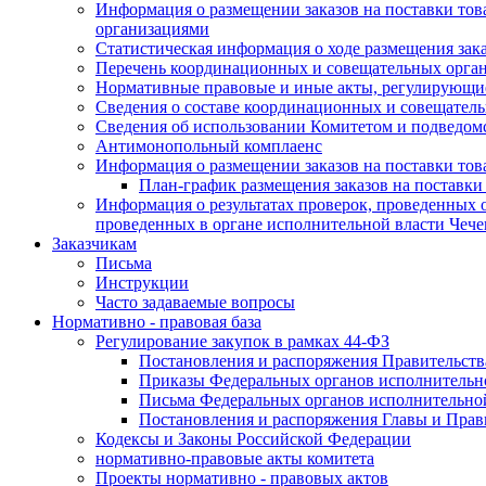
Информация о размещении заказов на поставки тов
организациями
Статистическая информация о ходе размещения зак
Перечень координационных и совещательных орган
Нормативные правовые и иные акты, регулирующие
Сведения о составе координационных и совещательн
Сведения об использовании Комитетом и подведо
Антимонопольный комплаенс
Информация о размещении заказов на поставки това
План-график размещения заказов на поставки
Информация о результатах проверок, проведенных о
проведенных в органе исполнительной власти Чеч
Заказчикам
Письма
Инструкции
Часто задаваемые вопросы
Нормативно - правовая база
Регулирование закупок в рамках 44-ФЗ
Постановления и распоряжения Правительств
Приказы Федеральных органов исполнительн
Письма Федеральных органов исполнительно
Постановления и распоряжения Главы и Прав
Кодексы и Законы Российской Федерации
нормативно-правовые акты комитета
Проекты нормативно - правовых актов