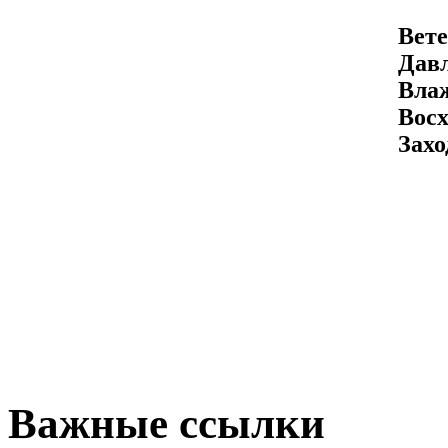
Вете
Давл
Вла
Восх
Захо
Важные ссылки