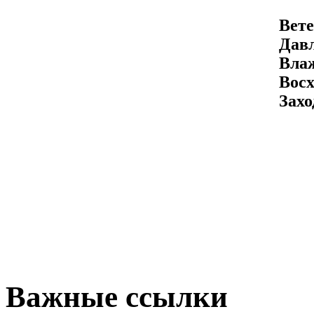
Вете
Давл
Вла
Восх
Захо
Важные ссылки