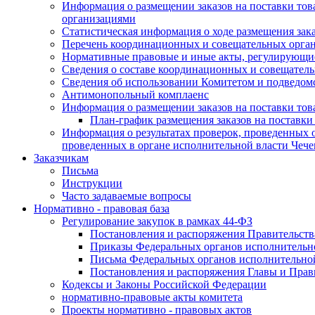
Информация о размещении заказов на поставки тов
организациями
Статистическая информация о ходе размещения зак
Перечень координационных и совещательных орган
Нормативные правовые и иные акты, регулирующие
Сведения о составе координационных и совещательн
Сведения об использовании Комитетом и подведо
Антимонопольный комплаенс
Информация о размещении заказов на поставки това
План-график размещения заказов на поставки
Информация о результатах проверок, проведенных о
проведенных в органе исполнительной власти Чеч
Заказчикам
Письма
Инструкции
Часто задаваемые вопросы
Нормативно - правовая база
Регулирование закупок в рамках 44-ФЗ
Постановления и распоряжения Правительств
Приказы Федеральных органов исполнительн
Письма Федеральных органов исполнительно
Постановления и распоряжения Главы и Прав
Кодексы и Законы Российской Федерации
нормативно-правовые акты комитета
Проекты нормативно - правовых актов