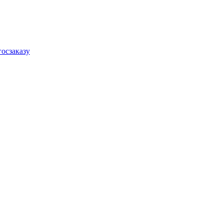
осзаказу