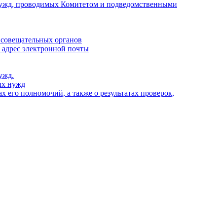
х нужд, проводимых Комитетом и подведомственными
 совещательных органов
, адрес электронной почты
ужд.
ых нужд
 его полномочий, а также о результатах проверок,