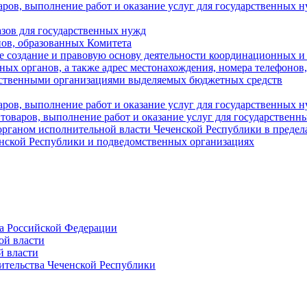
аров, выполнение работ и оказание услуг для государственны
азов для государственных нужд
ов, образованных Комитета
 создание и правовую основу деятельности координационных и
ых органов, а также адрес местонахождения, номера телефонов
мственными организациями выделяемых бюджетных средств
ров, выполнение работ и оказание услуг для государственных н
 товаров, выполнение работ и оказание услуг для государственн
рганом исполнительной власти Чеченской Республики в пределах
енской Республики и подведомственных организациях
а Российской Федерации
ой власти
й власти
ительства Чеченской Республики