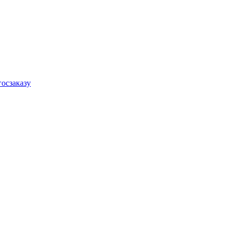
осзаказу