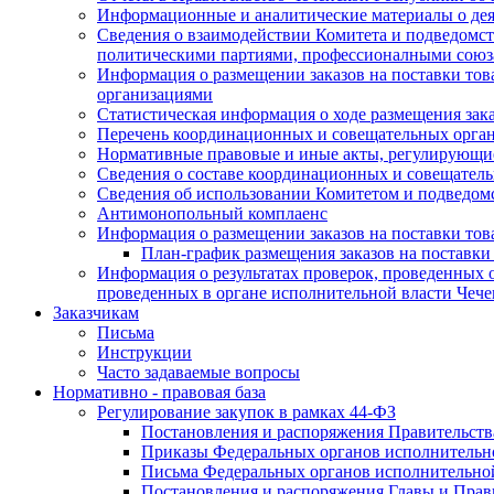
Информационные и аналитические материалы о дея
Сведения о взаимодействии Комитета и подведомс
политическими партиями, профессионалными союз
Информация о размещении заказов на поставки тов
организациями
Статистическая информация о ходе размещения зак
Перечень координационных и совещательных орган
Нормативные правовые и иные акты, регулирующие
Сведения о составе координационных и совещательн
Сведения об использовании Комитетом и подведо
Антимонопольный комплаенс
Информация о размещении заказов на поставки това
План-график размещения заказов на поставки
Информация о результатах проверок, проведенных о
проведенных в органе исполнительной власти Чеч
Заказчикам
Письма
Инструкции
Часто задаваемые вопросы
Нормативно - правовая база
Регулирование закупок в рамках 44-ФЗ
Постановления и распоряжения Правительств
Приказы Федеральных органов исполнительн
Письма Федеральных органов исполнительно
Постановления и распоряжения Главы и Прав