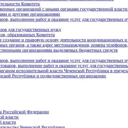
тельности Комитета
твенных организаций с иными органами государственной власт
ами и другими организациями
аров, выполнение работ и оказание услуг для государственны
азов для государственных нужд
ов, образованных Комитета
 создание и правовую основу деятельности координационных и
ых органов, а также адрес местонахождения, номера телефонов
мственными организациями выделяемых бюджетных средств
ров, выполнение работ и оказание услуг для государственных н
 товаров, выполнение работ и оказание услуг для государственн
рганом исполнительной власти Чеченской Республики в пределах
енской Республики и подведомственных организациях
а Российской Федерации
ой власти
й власти
ительства Чеченской Республики