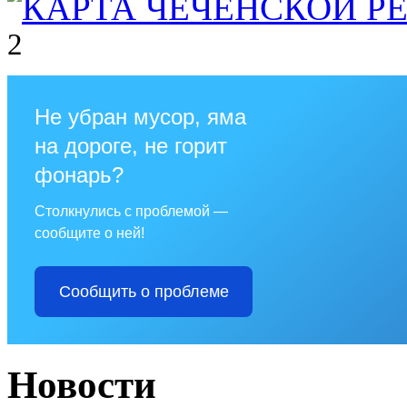
2
Не убран мусор, яма
на дороге, не горит
фонарь?
Столкнулись с проблемой —
сообщите о ней!
Сообщить о проблеме
Новости