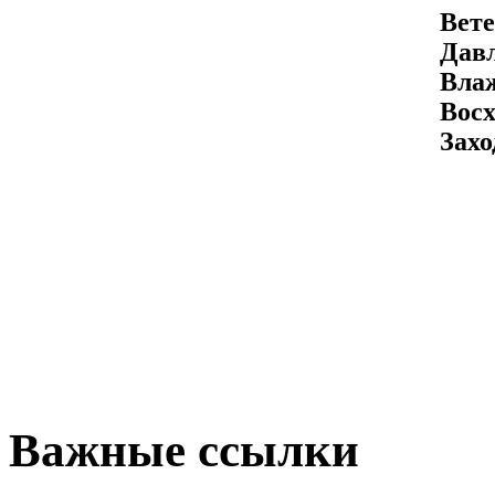
Вете
Давл
Вла
Восх
Захо
Важные ссылки