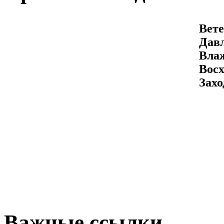
Вете
Давл
Вла
Восх
Захо
Важные ссылки