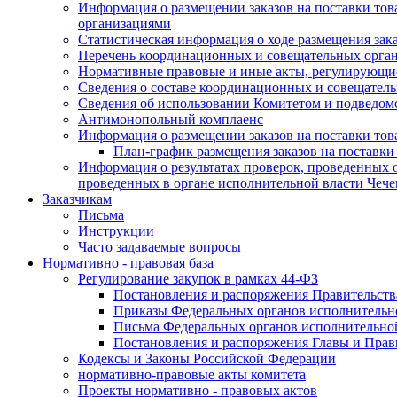
Информация о размещении заказов на поставки тов
организациями
Статистическая информация о ходе размещения зак
Перечень координационных и совещательных орган
Нормативные правовые и иные акты, регулирующие
Сведения о составе координационных и совещательн
Сведения об использовании Комитетом и подведо
Антимонопольный комплаенс
Информация о размещении заказов на поставки това
План-график размещения заказов на поставки
Информация о результатах проверок, проведенных о
проведенных в органе исполнительной власти Чеч
Заказчикам
Письма
Инструкции
Часто задаваемые вопросы
Нормативно - правовая база
Регулирование закупок в рамках 44-ФЗ
Постановления и распоряжения Правительств
Приказы Федеральных органов исполнительн
Письма Федеральных органов исполнительно
Постановления и распоряжения Главы и Прав
Кодексы и Законы Российской Федерации
нормативно-правовые акты комитета
Проекты нормативно - правовых актов