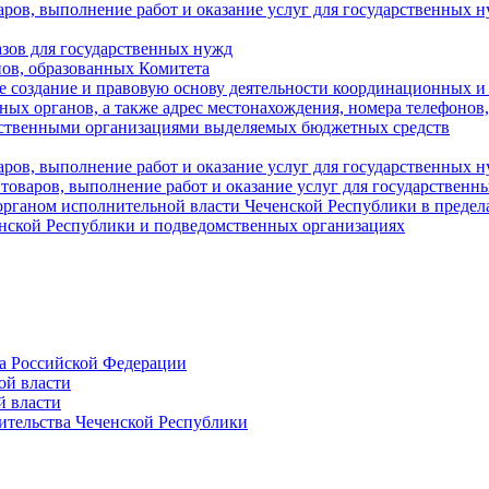
аров, выполнение работ и оказание услуг для государственны
азов для государственных нужд
ов, образованных Комитета
 создание и правовую основу деятельности координационных и
ых органов, а также адрес местонахождения, номера телефонов
мственными организациями выделяемых бюджетных средств
ров, выполнение работ и оказание услуг для государственных н
 товаров, выполнение работ и оказание услуг для государственн
рганом исполнительной власти Чеченской Республики в пределах
енской Республики и подведомственных организациях
а Российской Федерации
ой власти
й власти
ительства Чеченской Республики