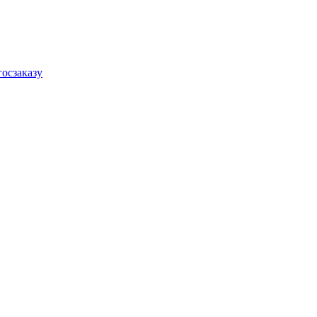
осзаказу