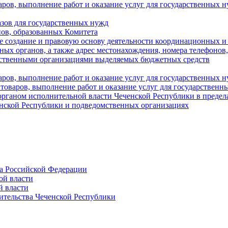
аров, выполнение работ и оказание услуг для государственны
азов для государственных нужд
ов, образованных Комитета
 создание и правовую основу деятельности координационных и
ых органов, а также адрес местонахождения, номера телефонов
мственными организациями выделяемых бюджетных средств
ров, выполнение работ и оказание услуг для государственных н
 товаров, выполнение работ и оказание услуг для государственн
рганом исполнительной власти Чеченской Республики в пределах
енской Республики и подведомственных организациях
а Российской Федерации
ой власти
й власти
ительства Чеченской Республики