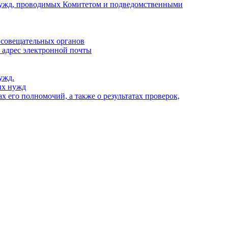
х нужд, проводимых Комитетом и подведомственными
 совещательных органов
, адрес электронной почты
ужд.
ых нужд
 его полномочий, а также о результатах проверок,