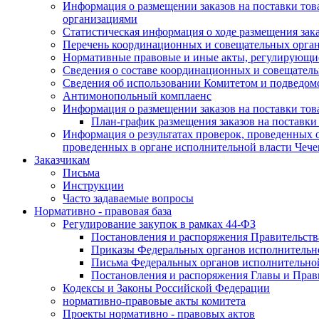
Информация о размещении заказов на поставки тов
организациями
Статистическая информация о ходе размещения зак
Перечень координационных и совещательных орган
Нормативные правовые и иные акты, регулирующие
Сведения о составе координационных и совещательн
Сведения об использовании Комитетом и подведо
Антимонопольный комплаенс
Информация о размещении заказов на поставки това
План-график размещения заказов на поставки
Информация о результатах проверок, проведенных о
проведенных в органе исполнительной власти Чеч
Заказчикам
Письма
Инструкции
Часто задаваемые вопросы
Нормативно - правовая база
Регулирование закупок в рамках 44-ФЗ
Постановления и распоряжения Правительств
Приказы Федеральных органов исполнительн
Письма Федеральных органов исполнительно
Постановления и распоряжения Главы и Прав
Кодексы и Законы Российской Федерации
нормативно-правовые акты комитета
Проекты нормативно - правовых актов