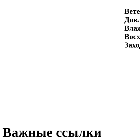
Вете
Давл
Вла
Восх
Захо
Важные ссылки