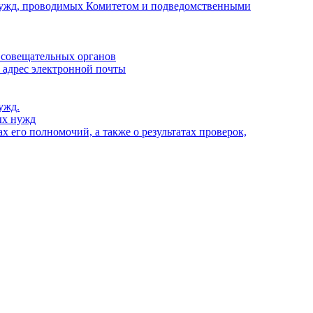
х нужд, проводимых Комитетом и подведомственными
 совещательных органов
, адрес электронной почты
ужд.
ых нужд
 его полномочий, а также о результатах проверок,