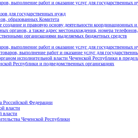
аров, выполнение работ и оказание услуг для государственны
азов для государственных нужд
ов, образованных Комитета
 создание и правовую основу деятельности координационных и
ых органов, а также адрес местонахождения, номера телефонов
мственными организациями выделяемых бюджетных средств
ров, выполнение работ и оказание услуг для государственных н
 товаров, выполнение работ и оказание услуг для государственн
рганом исполнительной власти Чеченской Республики в пределах
енской Республики и подведомственных организациях
а Российской Федерации
ой власти
й власти
ительства Чеченской Республики