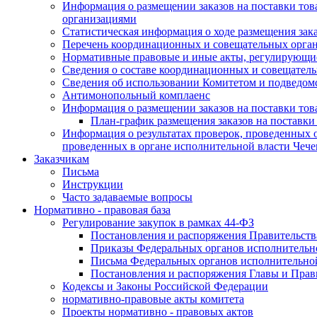
Информация о размещении заказов на поставки тов
организациями
Статистическая информация о ходе размещения зак
Перечень координационных и совещательных орган
Нормативные правовые и иные акты, регулирующие
Сведения о составе координационных и совещательн
Сведения об использовании Комитетом и подведо
Антимонопольный комплаенс
Информация о размещении заказов на поставки това
План-график размещения заказов на поставки
Информация о результатах проверок, проведенных о
проведенных в органе исполнительной власти Чеч
Заказчикам
Письма
Инструкции
Часто задаваемые вопросы
Нормативно - правовая база
Регулирование закупок в рамках 44-ФЗ
Постановления и распоряжения Правительств
Приказы Федеральных органов исполнительн
Письма Федеральных органов исполнительно
Постановления и распоряжения Главы и Прав
Кодексы и Законы Российской Федерации
нормативно-правовые акты комитета
Проекты нормативно - правовых актов