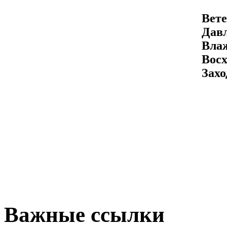
Вете
Давл
Вла
Восх
Захо
Важные ссылки