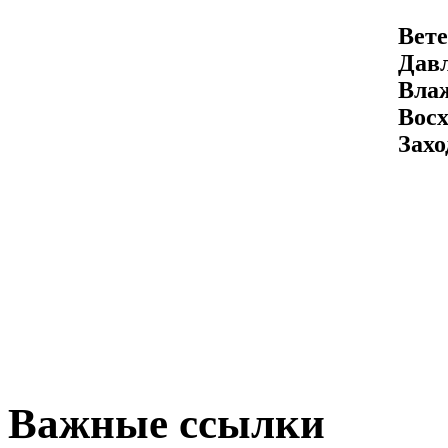
Вете
Давл
Вла
Восх
Захо
Важные ссылки