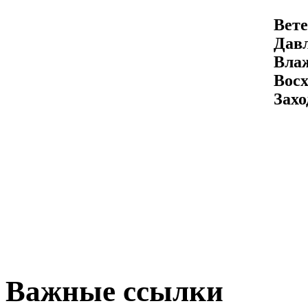
Вете
Давл
Вла
Восх
Захо
Важные ссылки