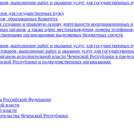
аров, выполнение работ и оказание услуг для государственны
азов для государственных нужд
ов, образованных Комитета
 создание и правовую основу деятельности координационных и
ых органов, а также адрес местонахождения, номера телефонов
мственными организациями выделяемых бюджетных средств
ров, выполнение работ и оказание услуг для государственных н
 товаров, выполнение работ и оказание услуг для государственн
рганом исполнительной власти Чеченской Республики в пределах
енской Республики и подведомственных организациях
а Российской Федерации
ой власти
й власти
ительства Чеченской Республики