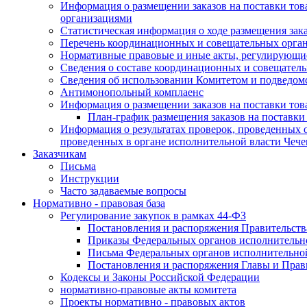
Информация о размещении заказов на поставки тов
организациями
Статистическая информация о ходе размещения зак
Перечень координационных и совещательных орган
Нормативные правовые и иные акты, регулирующие
Сведения о составе координационных и совещательн
Сведения об использовании Комитетом и подведо
Антимонопольный комплаенс
Информация о размещении заказов на поставки това
План-график размещения заказов на поставки
Информация о результатах проверок, проведенных о
проведенных в органе исполнительной власти Чеч
Заказчикам
Письма
Инструкции
Часто задаваемые вопросы
Нормативно - правовая база
Регулирование закупок в рамках 44-ФЗ
Постановления и распоряжения Правительств
Приказы Федеральных органов исполнительн
Письма Федеральных органов исполнительно
Постановления и распоряжения Главы и Прав
Кодексы и Законы Российской Федерации
нормативно-правовые акты комитета
Проекты нормативно - правовых актов