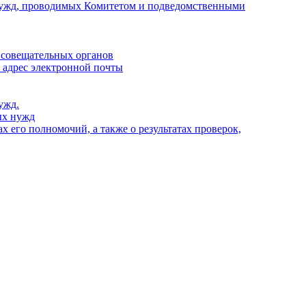
х нужд, проводимых Комитетом и подведомственными
 совещательных органов
, адрес электронной почты
ужд.
ых нужд
 его полномочий, а также о результатах проверок,