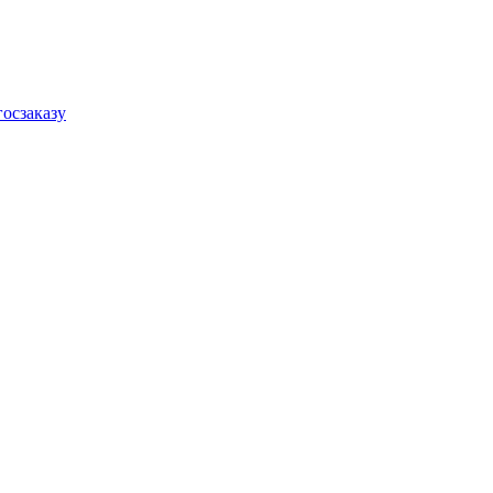
осзаказу