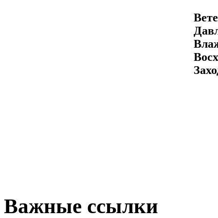
Вете
Давл
Вла
Восх
Захо
Важные ссылки