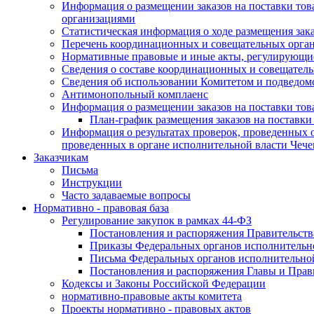
Информация о размещении заказов на поставки тов
организациями
Статистическая информация о ходе размещения зак
Перечень координационных и совещательных орган
Нормативные правовые и иные акты, регулирующие
Сведения о составе координационных и совещательн
Сведения об использовании Комитетом и подведо
Антимонопольный комплаенс
Информация о размещении заказов на поставки това
План-график размещения заказов на поставки
Информация о результатах проверок, проведенных о
проведенных в органе исполнительной власти Чеч
Заказчикам
Письма
Инструкции
Часто задаваемые вопросы
Нормативно - правовая база
Регулирование закупок в рамках 44-ФЗ
Постановления и распоряжения Правительств
Приказы Федеральных органов исполнительн
Письма Федеральных органов исполнительно
Постановления и распоряжения Главы и Прав
Кодексы и Законы Российской Федерации
нормативно-правовые акты комитета
Проекты нормативно - правовых актов