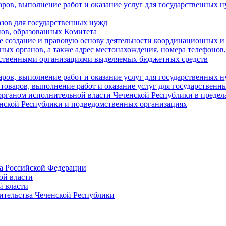
аров, выполнение работ и оказание услуг для государственны
азов для государственных нужд
ов, образованных Комитета
 создание и правовую основу деятельности координационных и
ых органов, а также адрес местонахождения, номера телефонов
мственными организациями выделяемых бюджетных средств
ров, выполнение работ и оказание услуг для государственных н
 товаров, выполнение работ и оказание услуг для государственн
рганом исполнительной власти Чеченской Республики в пределах
енской Республики и подведомственных организациях
а Российской Федерации
ой власти
й власти
ительства Чеченской Республики