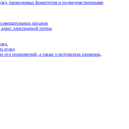
х нужд, проводимых Комитетом и подведомственными
 совещательных органов
, адрес электронной почты
ужд.
ых нужд
 его полномочий, а также о результатах проверок,