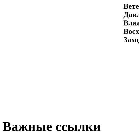
Вете
Давл
Вла
Восх
Захо
Важные ссылки